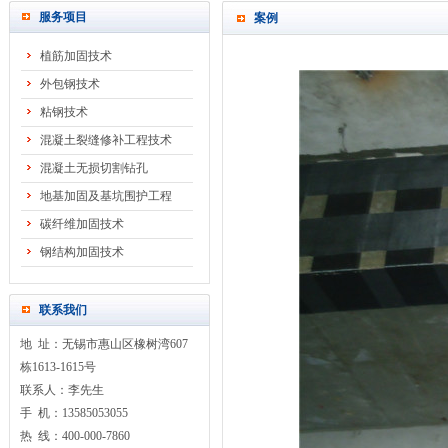
服务项目
案例
植筋加固技术
外包钢技术
粘钢技术
混凝土裂缝修补工程技术
混凝土无损切割钻孔
地基加固及基坑围护工程
碳纤维加固技术
钢结构加固技术
联系我们
地 址：无锡市惠山区橡树湾607
栋1613-1615号
联系人：李先生
手 机：13585053055
热 线：400-000-7860