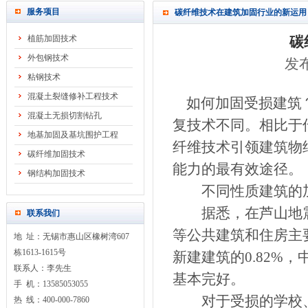
服务项目
碳纤维技术在建筑加固行业的新运用
植筋加固技术
碳
外包钢技术
发布
粘钢技术
混凝土裂缝修补工程技术
如何加固受损建筑？
混凝土无损切割钻孔
复技术不同。相比于
地基加固及基坑围护工程
纤维技术引领建筑物
碳纤维加固技术
能力的最有效途径。
钢结构加固技术
不同性质建筑的加
据悉，在芦山地震
联系我们
等公共建筑和住房主
地 址：无锡市惠山区橡树湾607
栋1613-1615号
新建建筑的0.82%
联系人：李先生
基本完好。
手 机：13585053055
对于受损的学校、
热 线：400-000-7860