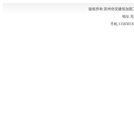
版权所有:苏州倍安建筑加固
地址:无
手机:135850530