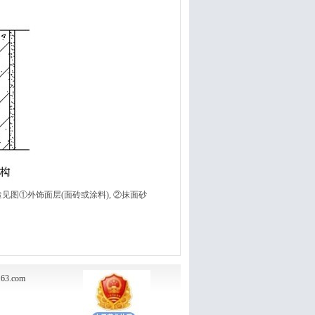
图①外饰面层(面砖或涂料), ②抹面砂
63.com