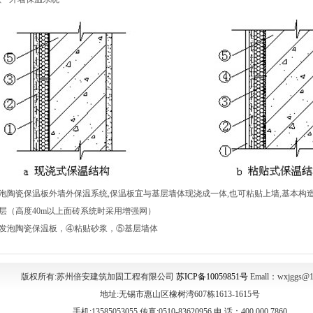
泡陶瓷保温板外墙外保温系统,保温板宜与基层墙体现浇成一体,也可粘贴上墙,基本构造见
层（高度40m以上面砖系统时采用增强网）
发泡陶瓷保温板，④粘贴砂浆，⑤基层墙体
版权所有:苏州倍安建筑加固工程有限公司
苏ICP备10059851号
Emall：wxjggs@1
地址:无锡市惠山区橡树湾607栋1613-1615号
手机:13585053055 传真:0510-83620956 电 话：400 000 7860